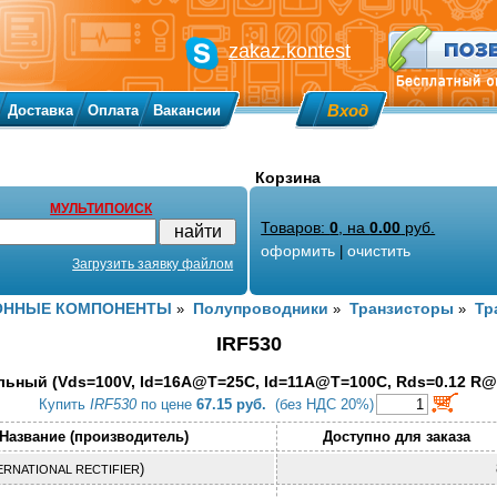
zakaz.kontest
Вход
Доставка
Оплата
Вакансии
Корзина
МУЛЬТИПОИСК
Товаров:
0
, на
0.00
руб.
оформить
очистить
|
Загрузить заявку файлом
ОННЫЕ КОМПОНЕНТЫ
Полупроводники
Транзисторы
Тр
»
»
»
IRF530
ьный (Vds=100V, Id=16A@T=25C, Id=11A@T=100C, Rds=0.12 R@V
Купить
IRF530
по цене
67.15 руб.
(без НДС 20%)
Название (производитель)
Доступно для заказа
)
ERNATIONAL RECTIFIER