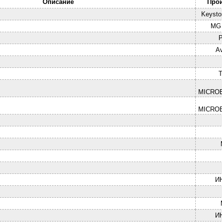
Описание
Про
Keysto
MG 
P
A
MICRO
MICRO
И
И