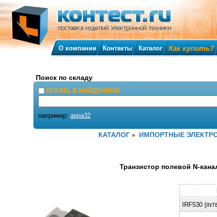
Как купить?
О компании
Контакты
Каталог
Поиск по складу
ИСКАТЬ В НАЙДЕННОМ
например:
appa32
КАТАЛОГ
ИМПОРТНЫЕ ЭЛЕКТР
»
Транзистор полевой N-канал
IRF530 (
INT