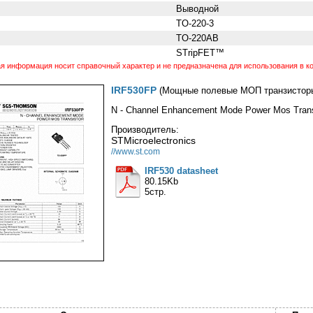
Выводной
TO-220-3
TO-220AB
STripFET™
 информация носит справочный характер и не предназначена для использования в ко
IRF530FP
(Мощные полевые МОП транзистор
N - Channel Enhancement Mode Power Mos Trans
Производитель:
STMicroelectronics
//www.st.com
IRF530 datasheet
80.15Kb
5стр.