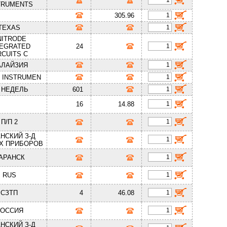
TRUMENTS
305.96
TEXAS
NITRODE
TEGRATED
24
RCUITS C
ЛАЙЗИЯ
 INSTRUMEN
7 НЕДЕЛЬ
601
16
14.88
П/П 2
НСКИЙ З-Д
Х ПРИБОРОВ
АРАНСК
RUS
СЗТП
4
46.08
ОССИЯ
НСКИЙ З-Д