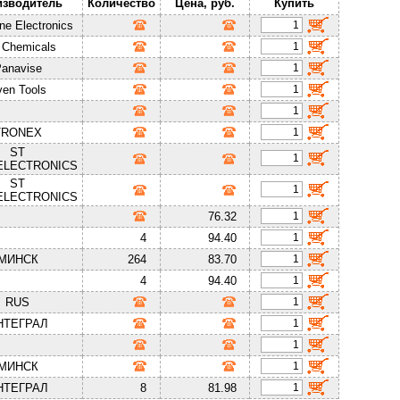
изводитель
Количество
Цена, руб.
Купить
ne Electronics
Chemicals
anavise
ven Tools
TRONEX
ST
ELECTRONICS
ST
ELECTRONICS
76.32
4
94.40
МИНСК
264
83.70
4
94.40
RUS
НТЕГРАЛ
МИНСК
НТЕГРАЛ
8
81.98