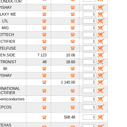
CONDUCTOR
VISHAY
LAXY ME
LTL
MIG
OTTECH
CTIFIER
TTELFUSE
EN SIDE
7 123
10.06
GTRON/ST
48
18.60
90
VISHAY
1 140.00
RNATIONAL
CTIFIER
Semiconductors
EPCOS
508.48
TEXAS