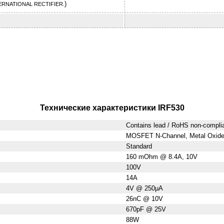
)
ERNATIONAL RECTIFIER.
Технические характеристики IRF530
Contains lead / RoHS non-compli
MOSFET N-Channel, Metal Oxid
Standard
160 mOhm @ 8.4A, 10V
100V
14A
4V @ 250µA
26nC @ 10V
670pF @ 25V
88W