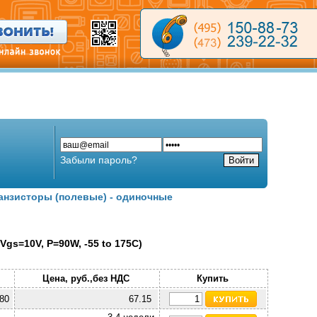
Забыли пароль?
анзисторы (полевые) - одиночные
gs=10V, P=90W, -55 to 175C)
Цена, руб.,без НДС
Купить
80
67.15