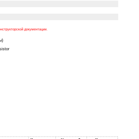
нструкторской документации.
ы)
istor