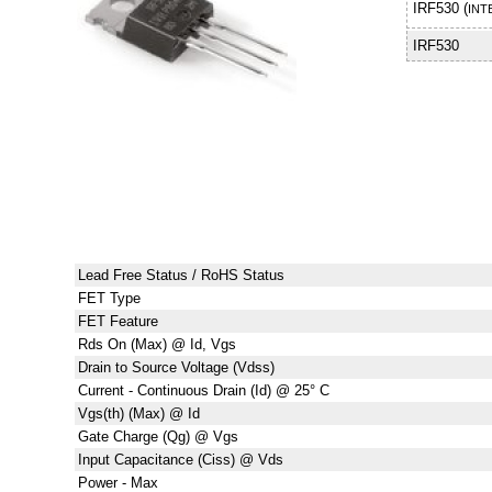
IRF530 (
INT
IRF530
Lead Free Status / RoHS Status
FET Type
FET Feature
Rds On (Max) @ Id, Vgs
Drain to Source Voltage (Vdss)
Current - Continuous Drain (Id) @ 25° C
Vgs(th) (Max) @ Id
Gate Charge (Qg) @ Vgs
Input Capacitance (Ciss) @ Vds
Power - Max