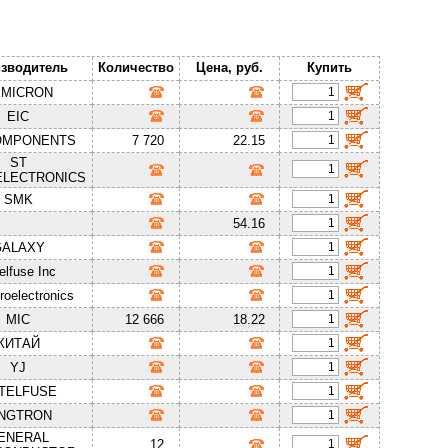
зводитель
Количество
Цена, руб.
Купить
EMICRON
EIC
OMPONENTS
7 720
22.15
ST
ELECTRONICS
SMK
54.16
GALAXY
telfuse Inc
oelectronics
MIC
12 666
18.22
КИТАЙ
YJ
TTELFUSE
INGTRON
ENERAL
12