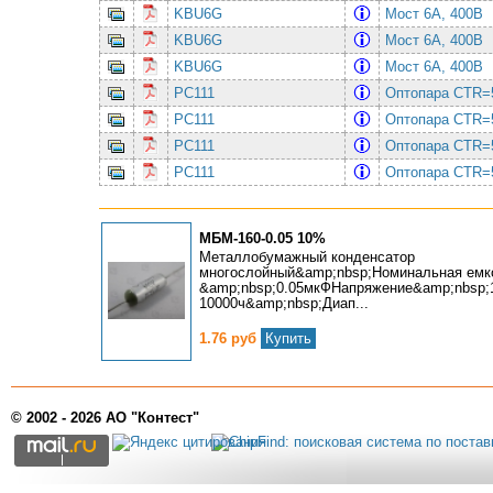
KBU6G
Мост 6А, 400В
KBU6G
Мост 6А, 400В
KBU6G
Мост 6А, 400В
PC111
Оптопаpа CTR=
PC111
Оптопаpа CTR=
PC111
Оптопаpа CTR=
PC111
Оптопаpа CTR=
МБМ-160-0.05 10%
Металлобумажный конденсатор
многослойный&amp;nbsp;Номинальная емк
&amp;nbsp;0.05мкФНапряжение&amp;nbsp;
10000ч&amp;nbsp;Диап...
1.76 руб
Купить
© 2002 - 2026 АО "Контест"