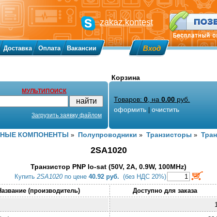
zakaz.kontest
Вход
Доставка
Оплата
Вакансии
Корзина
МУЛЬТИПОИСК
Товаров:
0
, на
0.00
руб.
оформить
очистить
|
Загрузить заявку файлом
ННЫЕ КОМПОНЕНТЫ
Полупроводники
Транзисторы
Тран
»
»
»
2SA1020
Транзистор PNP lo-sat (50V, 2A, 0.9W, 100MHz)
Купить
2SA1020
по цене
40.92 руб.
(без НДС 20%)
Название (производитель)
Доступно для заказа