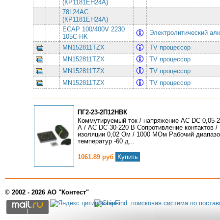
(КР1181ЕН24А)
78L24AC
(КР1181ЕН24А)
ECAP 100/400V 2230
Электролитический ал
105C HK
MN152811TZX
TV пpоцессоp
MN152811TZX
TV пpоцессоp
MN152811TZX
TV пpоцессоp
MN152811TZX
TV пpоцессоp
ПГ2-23-2П12НВК
Коммутируемый ток / напряжение AC DC 0,05-
А / AC DC 30-220 В Сопротивление контактов /
изоляции 0,02 Ом / 1000 МОм Рабочий диапаз
температур -60 д...
1061.89 руб
Купить
© 2002 - 2026 АО "Контест"