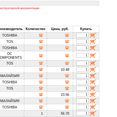
нструкторской документации.
роизводитель
Количество
Цена, руб.
Купить
TOSHIBA
TOS
TOSHIBA
DC
OMPONENTS
TOS
10.48
МАЛАЙЗИЯ
TOSHIBA
TOS
23.56
МАЛАЙЗИЯ
TOSHIBA
1
56.70