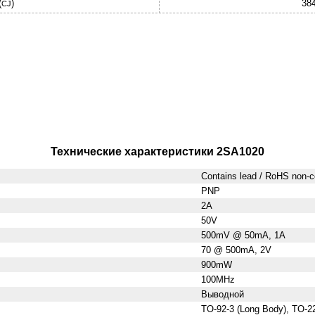
(
)
38
CJ
Технические характеристики 2SA1020
Contains lead / RoHS non-c
PNP
2A
50V
500mV @ 50mA, 1A
70 @ 500mA, 2V
900mW
100MHz
Выводной
TO-92-3 (Long Body), TO-2