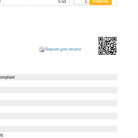
4
5.53
Версия для печати
ompliant
26