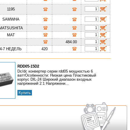
1195
SAMWHA
MATSUSHITA
MAT
484.00
4-7 НЕДЕЛЬ
420
RDD05-15D2
Dc/dc конвертер серии rdd05 мощностью 6
ваттОсобенности: Низкая цена Пластиковый
корпус DIL-24 Широкий диапазон входных
напряжений 2:1 Напряжени...
Купить