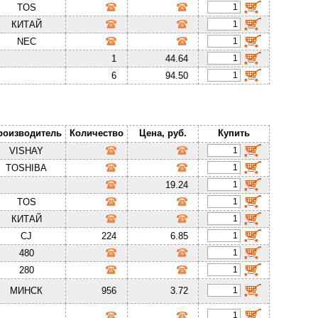
TOS
КИТАЙ
NEC
1
44.64
6
94.50
роизводитель
Количество
Цена, руб.
Купить
VISHAY
TOSHIBA
19.24
TOS
КИТАЙ
CJ
224
6.85
480
280
МИНСК
956
3.72