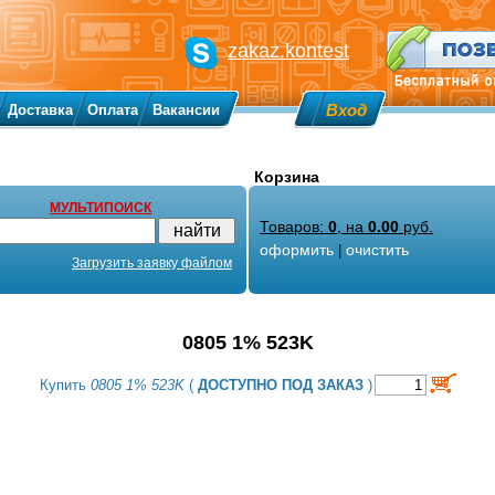
zakaz.kontest
Вход
Доставка
Оплата
Вакансии
Корзина
МУЛЬТИПОИСК
Товаров:
0
, на
0.00
руб.
оформить
очистить
|
Загрузить заявку файлом
0805 1% 523K
Купить
0805 1% 523K
(
ДОСТУПНО ПОД ЗАКАЗ
)