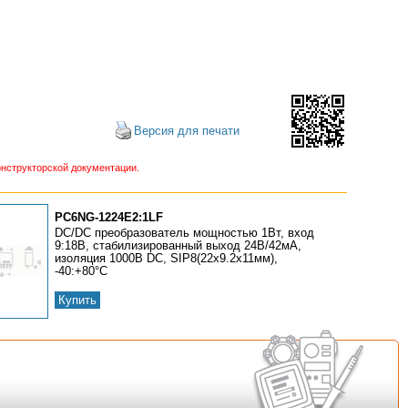
Версия для печати
нструкторской документации.
PC6NG-1224E2:1LF
DC/DC преобразователь мощностью 1Вт, вход
9:18В, стабилизированный выход 24В/42мА,
изоляция 1000В DC, SIP8(22x9.2x11мм),
-40:+80°С
Купить