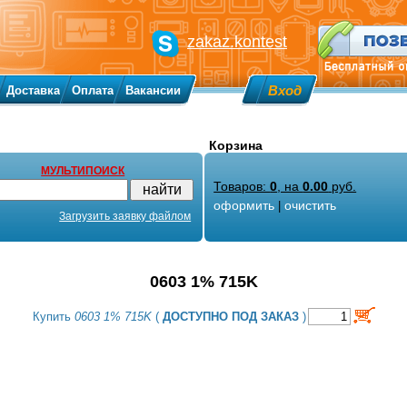
zakaz.kontest
Вход
Доставка
Оплата
Вакансии
Корзина
МУЛЬТИПОИСК
Товаров:
0
, на
0.00
руб.
оформить
очистить
|
Загрузить заявку файлом
0603 1% 715K
Купить
0603 1% 715K
(
ДОСТУПНО ПОД ЗАКАЗ
)