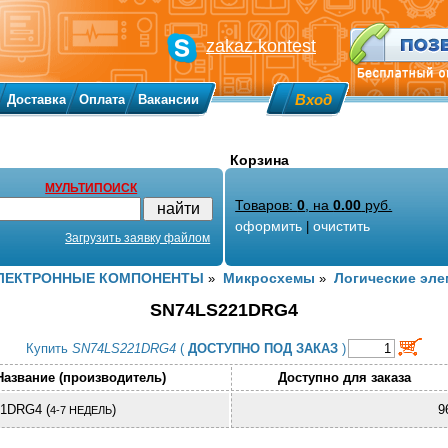
zakaz.kontest
Вход
Доставка
Оплата
Вакансии
Корзина
МУЛЬТИПОИСК
Товаров:
0
, на
0.00
руб.
оформить
очистить
|
Загрузить заявку файлом
ЛЕКТРОННЫЕ КОМПОНЕНТЫ
Микросхемы
Логические эл
»
»
SN74LS221DRG4
Купить
SN74LS221DRG4
(
ДОСТУПНО ПОД ЗАКАЗ
)
Название (производитель)
Доступно для заказа
1DRG4 (
)
9
4-7 НЕДЕЛЬ