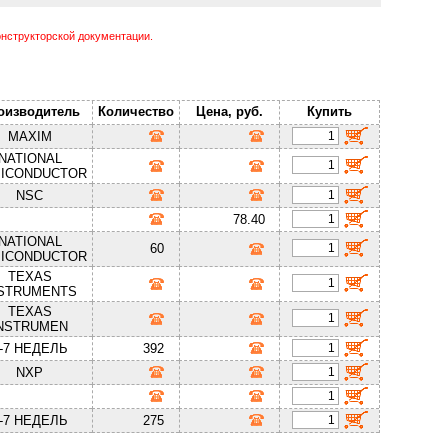
нструкторской документации.
оизводитель
Количество
Цена, руб.
Купить
MAXIM
NATIONAL
ICONDUCTOR
NSC
78.40
NATIONAL
60
ICONDUCTOR
TEXAS
STRUMENTS
TEXAS
NSTRUMEN
-7 НЕДЕЛЬ
392
NXP
-7 НЕДЕЛЬ
275