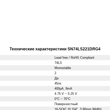
Технические характеристики SN74LS221DRG4
Lead free / RoHS Compliant
74LS
Monostable
2
Да
45ns
400µA, 8mA
4.75 V ~ 5.25 V
0°C ~ 70°C
Поверхностный
16-SOIC (0.154", 3.90mm Width)