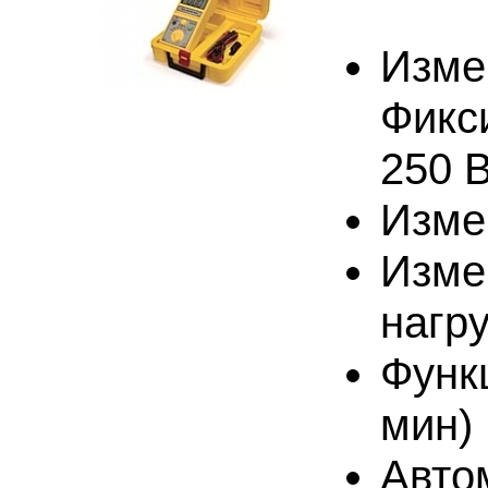
Изме
Фикс
250 В
Изме
Изме
нагр
Функ
мин)
Авто