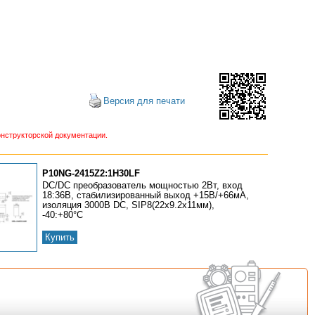
Версия для печати
нструкторской документации.
P10NG-2415Z2:1H30LF
DC/DC преобразователь мощностью 2Вт, вход
18:36В, стабилизированный выход +15В/+66мА,
изоляция 3000В DC, SIP8(22x9.2x11мм),
-40:+80°С
Купить