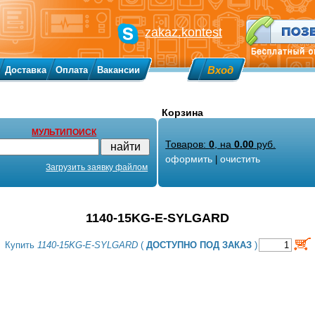
zakaz.kontest
Вход
Доставка
Оплата
Вакансии
Корзина
МУЛЬТИПОИСК
Товаров:
0
, на
0.00
руб.
оформить
очистить
|
Загрузить заявку файлом
1140-15KG-E-SYLGARD
Купить
1140-15KG-E-SYLGARD
(
ДОСТУПНО ПОД ЗАКАЗ
)