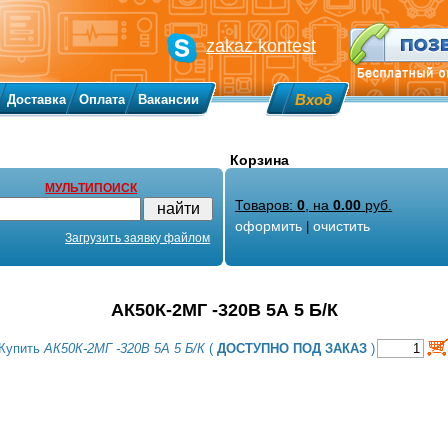
zakaz.kontest
Вход
Доставка
Оплата
Вакансии
Корзина
МУЛЬТИПОИСК
Товаров:
0
, на
0.00
руб.
оформить
очистить
|
Загрузить заявку файлом
АК50К-2МГ -320В 5А 5 Б/К
Купить
АК50К-2МГ -320В 5А 5 Б/К
(
ДОСТУПНО ПОД ЗАКАЗ
)