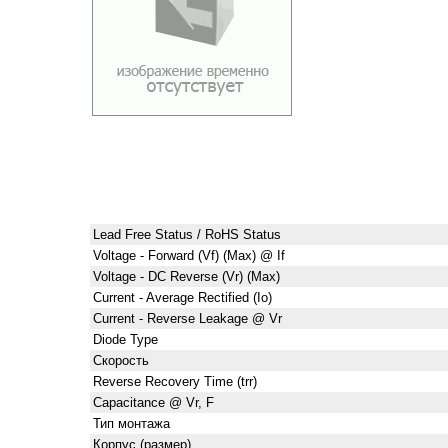
Lead Free Status / RoHS Status
Voltage - Forward (Vf) (Max) @ If
Voltage - DC Reverse (Vr) (Max)
Current - Average Rectified (Io)
Current - Reverse Leakage @ Vr
Diode Type
Скорость
Reverse Recovery Time (trr)
Capacitance @ Vr, F
Тип монтажа
Корпус (размер)