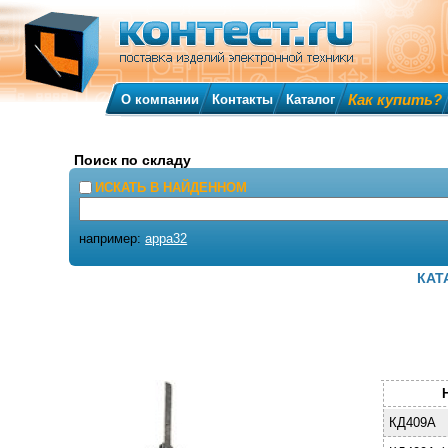
Как купить?
О компании
Контакты
Каталог
Поиск по складу
ИСКАТЬ В НАЙДЕННОМ
например:
appa32
КАТ
КД409А