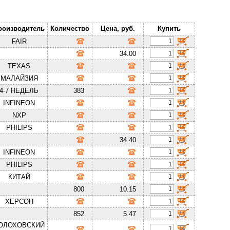
роизводитель
Количество
Цена, руб.
Купить
FAIR
34.00
TEXAS
МАЛАЙЗИЯ
4-7 НЕДЕЛЬ
383
INFINEON
NXP
PHILIPS
34.40
INFINEON
PHILIPS
КИТАЙ
800
10.15
ХЕРСОН
852
5.47
ОЛОХОВСКИЙ