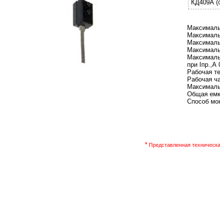
КД409А (
Максималь
Максималь
Максималь
Максималь
Максималь
при Iпр.,А 
Рабочая т
Рабочая ча
Максималь
Общая емк
Способ мон
*
Представленная техническая