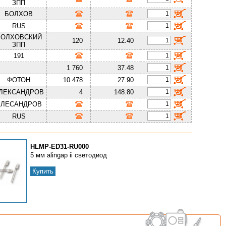
ЗПП
БОЛХОВ
RUS
БОЛХОВСКИЙ
120
12.40
ЗПП
191
1 760
37.48
ФОТОН
10 478
27.90
ЛЕКСАНДРОВ
4
148.80
АЛЕСАНДРОВ
RUS
HLMP-ED31-RU000
5 мм alingap ii светодиод
Купить