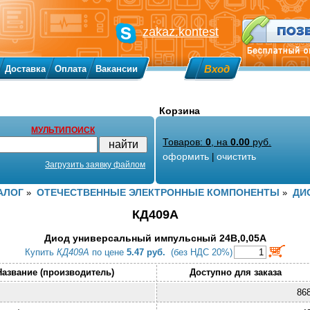
zakaz.kontest
Вход
Доставка
Оплата
Вакансии
Корзина
МУЛЬТИПОИСК
Товаров:
0
, на
0.00
руб.
оформить
очистить
|
Загрузить заявку файлом
АЛОГ
ОТЕЧЕСТВЕННЫЕ ЭЛЕКТРОННЫЕ КОМПОНЕНТЫ
ДИ
»
»
КД409А
Диод универсальный импульсный 24В,0,05А
Купить
КД409А
по цене
5.47 руб.
(без НДС 20%)
Название (производитель)
Доступно для заказа
86