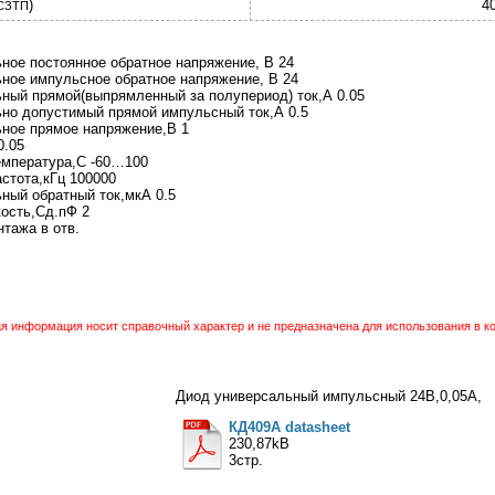
)
4
СЗТП
ное постоянное обратное напряжение, В 24
ное импульсное обратное напряжение, В 24
ный прямой(выпрямленный за полупериод) ток,А 0.05
но допустимый прямой импульсный ток,А 0.5
ное прямое напряжение,В 1
0.05
емпература,С -60…100
стота,кГц 100000
ный обратный ток,мкА 0.5
ость,Сд.пФ 2
тажа в отв.
 информация носит справочный характер и не предназначена для использования в ко
Диод универсальный импульсный 24В,0,05А,
КД409А datasheet
230,87kB
3стр.