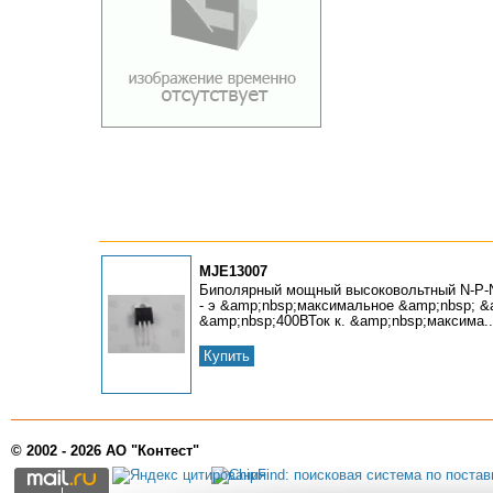
MJE13007
Биполярный мощный высоковольтный N-P-N
- э &amp;nbsp;максимальное &amp;nbsp; &
&amp;nbsp;400ВТок к. &amp;nbsp;максима..
Купить
© 2002 - 2026 АО "Контест"