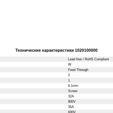
Технические характеристики 1020100000
Lead free / RoHS Compliant
W
Feed Through
2
1
6.1mm
Screw
32A
800V
35A
600V