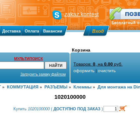
zakaz.kontest
Вход
Доставка
Оплата
Вакансии
Корзина
МУЛЬТИПОИСК
Товаров:
0
, на
0.00
руб.
оформить
очистить
|
Загрузить заявку файлом
Г
КОММУТАЦИЯ
РАЗЪЕМЫ
Клеммы
Для монтажа на Di
»
»
»
»
1020100000
Купить
1020100000
(
ДОСТУПНО ПОД ЗАКАЗ
)