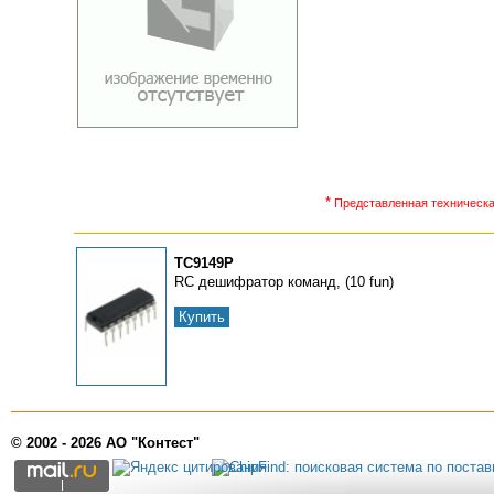
*
Представленная техническая
TC9149P
RC дешифpатоp команд, (10 fun)
Купить
© 2002 - 2026 АО "Контест"