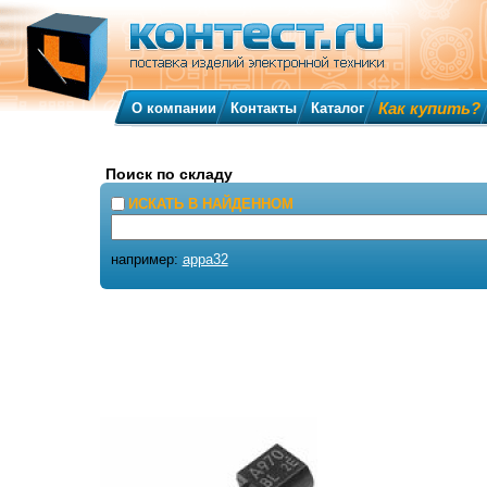
Как купить?
О компании
Контакты
Каталог
Поиск по складу
ИСКАТЬ В НАЙДЕННОМ
например:
appa32