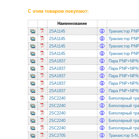
С этим товаром покупают:
Наименование
2SA1145
Транзистор PN
2SA1145
Транзистор PN
2SA1145
Транзистор PN
2SA1145
Транзистор PN
2SA1837
Пара PNP+NPN 
2SA1837
Пара PNP+NPN 
2SA1837
Пара PNP+NPN 
2SA1837
Пара PNP+NPN 
2SA1837
Пара PNP+NPN 
2SC2240
Биполярный тра
2SC2240
Биполярный тра
2SC2240
Биполярный тра
2SC2240
Биполярный тра
2SC2240
Биполярный тра
2SC2705
Транзистор S-N