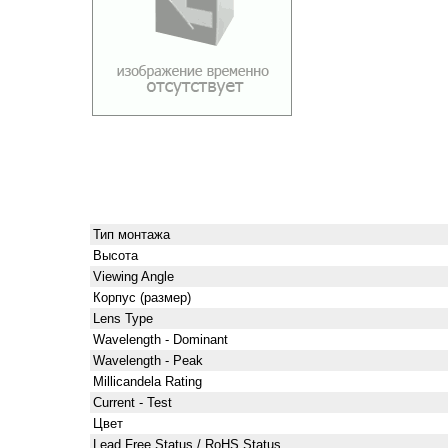
Тип монтажа
Высота
Viewing Angle
Корпус (размер)
Lens Type
Wavelength - Dominant
Wavelength - Peak
Millicandela Rating
Current - Test
Цвет
Lead Free Status / RoHS Status