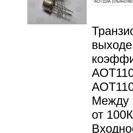
АОТ110А (
УЛЬЯНОЛВС
Транзи
выходе
коэффи
АОТ110
АОТ110
Между 
от 100
Входно