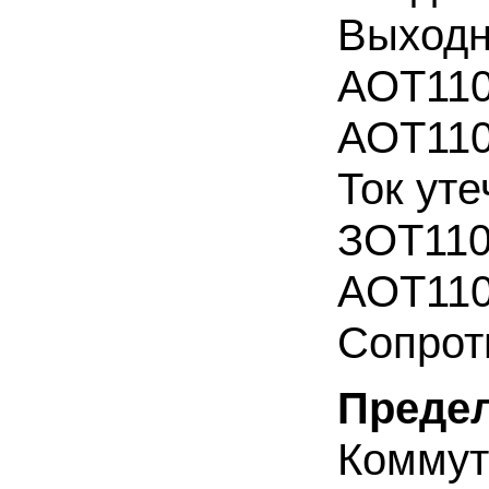
Выходн
АОТ110
АОТ110
Ток уте
ЗОТ110
АОТ110
Сопрот
Преде
Комму