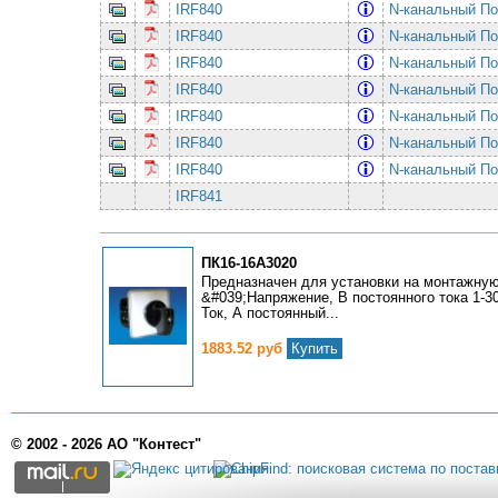
IRF840
N-канальный По
IRF840
N-канальный По
IRF840
N-канальный По
IRF840
N-канальный По
IRF840
N-канальный По
IRF840
N-канальный По
IRF840
N-канальный По
IRF841
ПК16-16А3020
Предназначен для установки на монтажную
&#039;Напряжение, В постоянного тока 1-30
Ток, А постоянный...
1883.52 руб
Купить
© 2002 - 2026 АО "Контест"