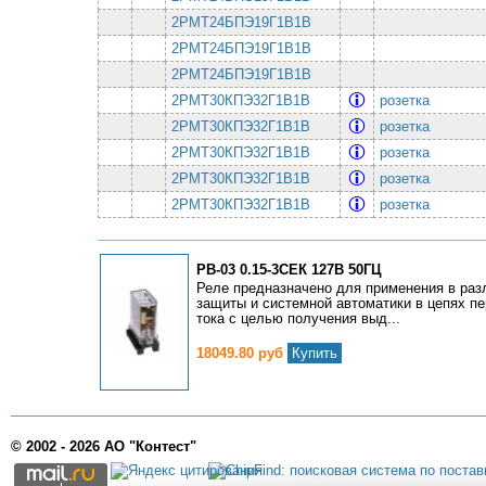
2РМТ24БПЭ19Г1В1В
2РМТ24БПЭ19Г1В1В
2РМТ24БПЭ19Г1В1В
2РМТ30КПЭ32Г1В1В
розетка
2РМТ30КПЭ32Г1В1В
розетка
2РМТ30КПЭ32Г1В1В
розетка
2РМТ30КПЭ32Г1В1В
розетка
2РМТ30КПЭ32Г1В1В
розетка
РВ-03 0.15-3СЕК 127В 50ГЦ
Реле предназначено для применения в раз
защиты и системной автоматики в цепях п
тока с целью получения выд...
18049.80 руб
Купить
© 2002 - 2026 АО "Контест"