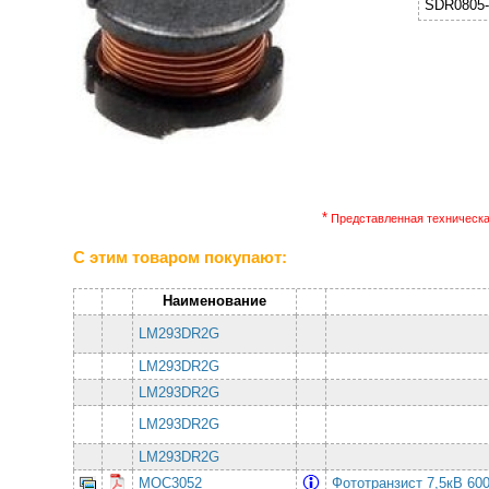
SDR0805-
*
Представленная техническая
С этим товаром покупают:
Наименование
LM293DR2G
LM293DR2G
LM293DR2G
LM293DR2G
LM293DR2G
MOC3052
Фототранзист 7,5кВ 6