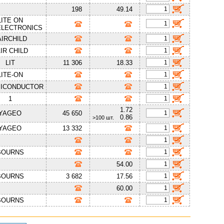
198
49.14
LITE ON
LECTRONICS
AIRCHILD
IR CHILD
LIT
11 306
18.33
LITE-ON
ICONDUCTOR
1
1.72
YAGEO
45 650
0.86
>100 шт.
YAGEO
13 332
BOURNS
54.00
BOURNS
3 682
17.56
60.00
ВОURNS