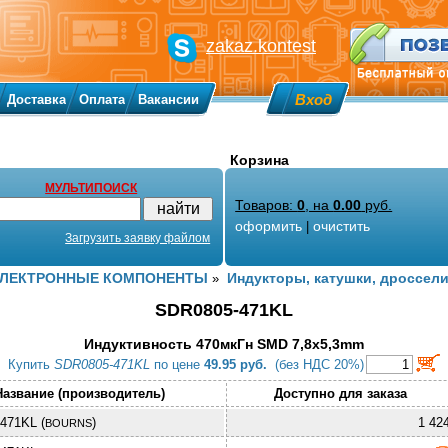
zakaz.kontest
Вход
Доставка
Оплата
Вакансии
Корзина
МУЛЬТИПОИСК
Товаров:
0
, на
0.00
руб.
оформить
очистить
|
Загрузить заявку файлом
ЭЛЕКТРОННЫЕ КОМПОНЕНТЫ
Индукторы, катушки, дроссел
»
SDR0805-471KL
Индуктивность 470мкГн SMD 7,8x5,3mm
Купить
SDR0805-471KL
по цене
49.95 руб.
(без НДС 20%)
Название (производитель)
Доступно для заказа
471KL (
)
1 42
BOURNS