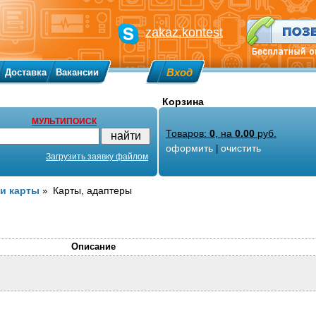
zakaz.kontest
Вход
Доставка
Вакансии
Корзина
МУЛЬТИПОИСК
Товаров:
0
, на
0.00
руб.
оформить
очистить
|
Загрузить заявку файлом
 и карты
Карты, адаптеры
»
Описание