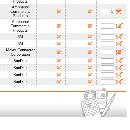
Products
Amphenol
Commercial
Products
Amphenol
Commercial
Products
3M
3M
Molex Connector
Corporation
SanDisk
SanDisk
SanDisk
SanDisk