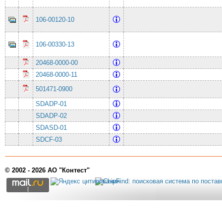
106-00120-10
106-00330-13
20468-0000-00
20468-0000-11
501471-0900
SDADP-01
SDADP-02
SDASD-01
SDCF-03
© 2002 - 2026 АО "Контест"